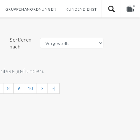
0
GRUPPENANORDNUNGEN
KUNDENDIENST
Warenkorb ist noch leer.
Sortieren
nach
nisse gefunden.
8
9
10
>
>|