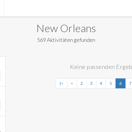
R
MANILA
New Orleans
O
MEXICO CITY
569 Aktivitäten gefunden
D
MIAMI
NEW ORLEANS
Keine passenden Ergeb
NEW YORK
ORLANDO
|<
<
2
3
4
5
6
7
SAN FRANCISCO
SAN JOSE
TORONTO
VALENCIA