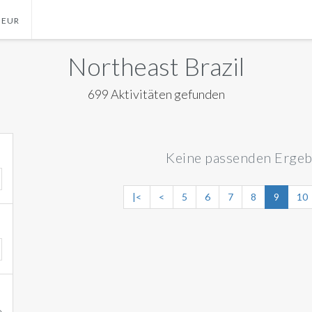
EUR
OLLAR
MANILA
Northeast Brazil
EURO
MEXICO CITY
699 Aktivitäten gefunden
POND
MIAMI
NEW ORLEANS
Keine passenden Ergeb
NEW YORK
ORLANDO
|<
<
5
6
7
8
9
10
SAN FRANCISCO
SAN JOSE
TORONTO
VALENCIA