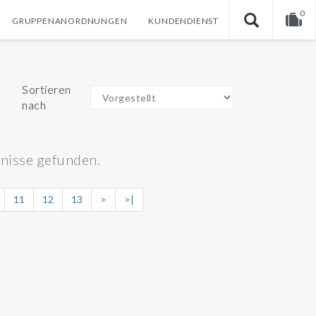
0
GRUPPENANORDNUNGEN
KUNDENDIENST
Warenkorb ist noch leer.
Sortieren
nach
nisse gefunden.
11
12
13
>
>|