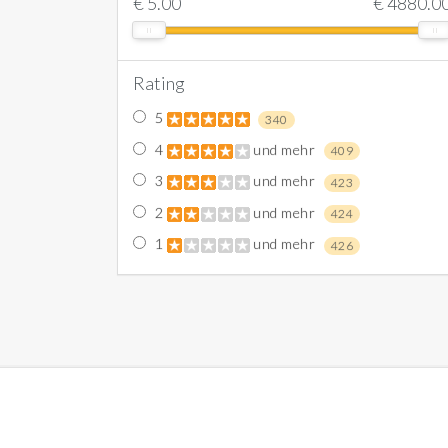
€
5.00
€
4880.0
Rating
5
340
4
und mehr
409
3
und mehr
423
2
und mehr
424
1
und mehr
426