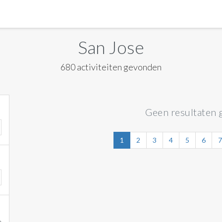
MANILA
San Jose
MEXICO CITY
680 activiteiten gevonden
MIAMI
NEW ORLEANS
Geen resultaten 
NEW YORK
ORLANDO
1
2
3
4
5
6
7
SAN FRANCISCO
SAN JOSE
TORONTO
VALENCIA