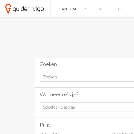
SAN JOSE
NL
EUR
ALICANTE
ENGLISH
HONG KONG
DOLLAR
AMSTERDAM
NEDERLANDS
IBIZA
EURO
ANKARA
GERMAN
ISTANBUL
POND
ANTALYA
IZMIR
Zoeken
BANGKOK
KAYSERI
BARCELONA
LAS VEGAS
Wanneer reis je?
CANCUN
LISSABON
CURACAO
LONDEN
DALLAS
MADRID
Prijs
DUBAI
MALAGA