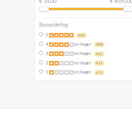
€
14.00
€
4590.0
Beoordeling
5
309
4
en hoger
398
3
en hoger
411
2
en hoger
411
1
en hoger
411