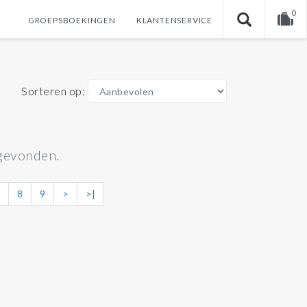
0
GROEPSBOEKINGEN
KLANTENSERVICE
U heeft nog geen producten in uw winkelwagen.
Sorteren op:
gevonden.
8
9
>
>|