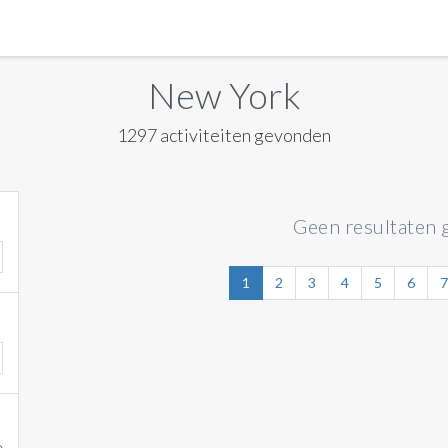
MANILA
New York
MEXICO CITY
1297 activiteiten gevonden
MIAMI
NEW ORLEANS
Geen resultaten 
NEW YORK
ORLANDO
1
2
3
4
5
6
7
SAN FRANCISCO
SAN JOSE
TORONTO
VALENCIA