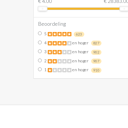
€
4.00
€
28383.0
Beoordeling
5
623
4
en hoger
827
3
en hoger
902
2
en hoger
907
1
en hoger
910