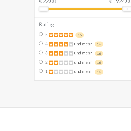
€
22.00
€
1924.0
Rating
5
15
4
und mehr
16
3
und mehr
16
2
und mehr
16
1
und mehr
16