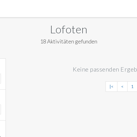
MANILA
Lofoten
MEXICO CITY
18 Aktivitäten gefunden
MIAMI
NEW ORLEANS
Keine passenden Ergeb
NEW YORK
ORLANDO
|<
<
1
SAN FRANCISCO
SAN JOSE
TORONTO
VALENCIA