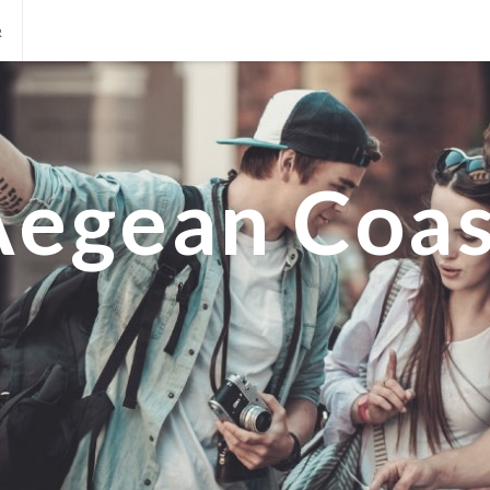
R
AR
MANILA
O
MEXICO CITY
D
MIAMI
Aegean Coas
NEW ORLEANS
NEW YORK
ORLANDO
SAN FRANCISCO
SAN JOSE
TORONTO
VALENCIA