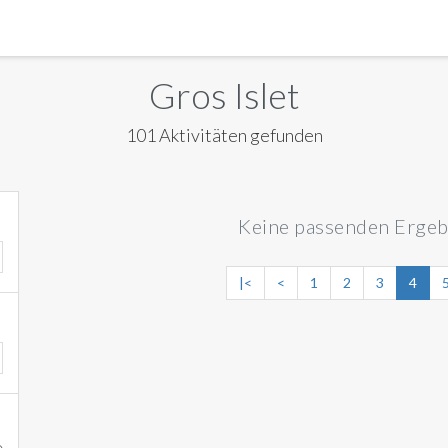
MANILA
Gros Islet
MEXICO CITY
101 Aktivitäten gefunden
MIAMI
NEW ORLEANS
Keine passenden Ergeb
NEW YORK
ORLANDO
|<
<
1
2
3
4
SAN FRANCISCO
SAN JOSE
TORONTO
VALENCIA