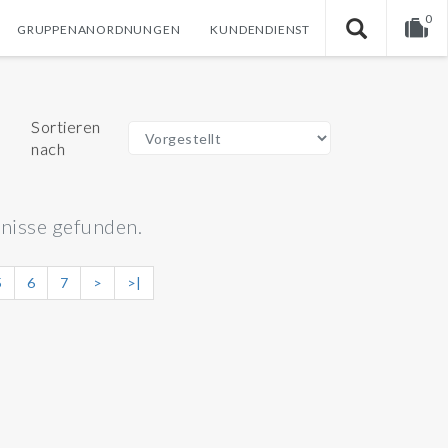
0
GRUPPENANORDNUNGEN
KUNDENDIENST
Warenkorb ist noch leer.
Sortieren
nach
nisse gefunden.
5
6
7
>
>|