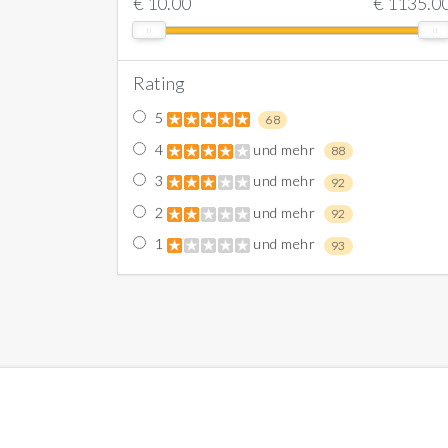
€
10.00
€
1135.0
Rating
5
68
4
und mehr
88
3
und mehr
92
2
und mehr
92
1
und mehr
93