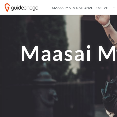
MAASAI MARA NATIONAL RESERVE
ALICANTE
HONG KONG
AMSTERDAM
IBIZA
ANKARA
ISTANBUL
Maasai M
ANTALYA
IZMIR
BANGKOK
KAYSERI
BARCELONA
LAS VEGAS
CANCUN
LISSABON
CURACAO
LONDEN
DALLAS
MADRID
DUBAI
MALAGA