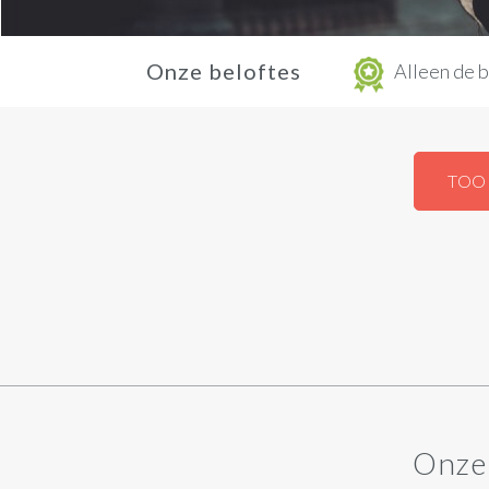
Onze beloftes
Alleen de b
TOO
Onze 