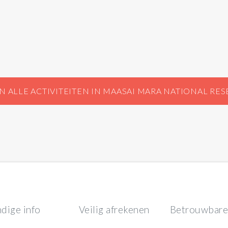
N ALLE ACTIVITEITEN IN MAASAI MARA NATIONAL RES
dige info
Veilig afrekenen
Betrouwbare 