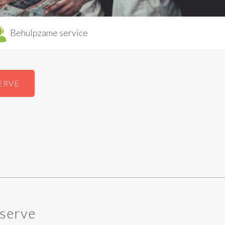
Behulpzame service
ERVE
eserve