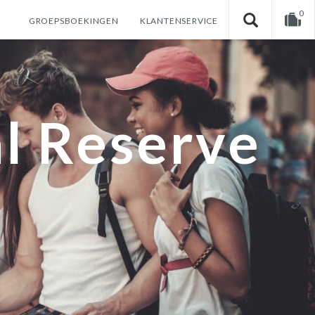
0
GROEPSBOEKINGEN
KLANTENSERVICE
U heeft nog geen producten in uw winkelwagen.
l Reserve