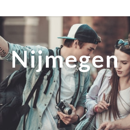
MANILA
MEXICO CITY
MIAMI
Nijmegen
NEW ORLEANS
NEW YORK
ORLANDO
SAN FRANCISCO
SAN JOSE
TORONTO
VALENCIA